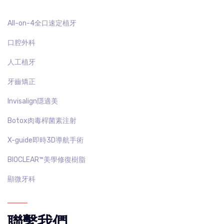
All-on-4全口速定植牙
口腔外科
人工植牙
牙齒矯正
Invisalign隱適美
Botox肉毒桿菌素注射
X-guide即時3D導航手術
BIOCLEAR™️美學修復樹脂
顯微牙科
聯繫我們