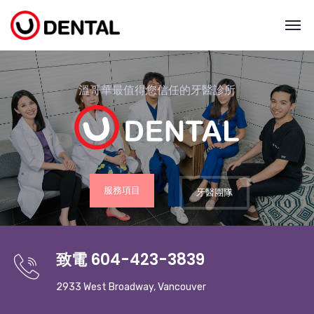
致電 604-423-3839
2933 West Broadway, Vancouver