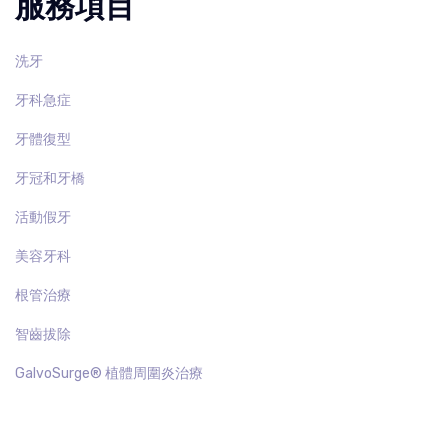
服務項目
洗牙
牙科急症
牙體復型
牙冠和牙橋
活動假牙
美容牙科
根管治療
智齒拔除
GalvoSurge®️ 植體周圍炎治療